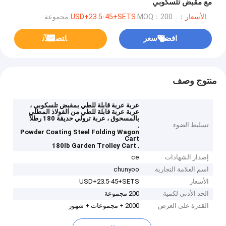
مع مقبض تلسكوبي
الأسعار：USD+23.5-45+SETS
MOQ：200 مجموعة
افضل سعر
ﺎﺘﺼﻟ ﺍﻶﻧ
منتوج وصف
عربة عربة قابلة للطي بمقبض تلسكوبي ،
عربة عربة قابلة للطي من الفولاذ المطلي
بالمسحوق ، عربة ترولي حديقة 180 رطلاً
تسليط الضوء
,
Powder Coating Steel Folding Wagon
Cart
,
180lb Garden Trolley Cart
إصدار الشهادات
ce
اسم العلامة التجارية
chunyoo
الأسعار
USD+23.5-45+SETS
الحد الأدنى لكمية
200 مجموعة
القدرة على العرض
2000 + مجموعات + شهور