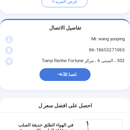
عرض المزيد
تفاصيل الاتصال
Mr. wang yunping
86-18653271065
502 ، المبنى 6 ، مركز Tianyi Renhe Fortune
ﺎﺘﺼﻟ ﺍﻶﻧ
احصل على افضل سعر ل
في الهواء الطلق حديقة الصلب