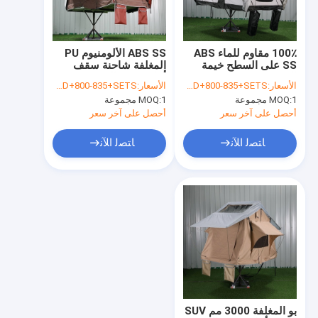
جولة في المعمل
مراقبة الجودة
100٪ مقاوم للماء ABS
ABS SS الألومنيوم PU
SS على السطح خيمة
المغلفة شاحنة سقف
اتصل بنا
التخييم
أعلى خيمة التخييم
الأسعار:
USD+800-835+SETS
الأسعار:
USD+800-835+SETS
1 مجموعة
MOQ:
1 مجموعة
MOQ:
أخبار
أحصل على آخر سعر
أحصل على آخر سعر
حالات
ﺎﺘﺼﻟ ﺍﻶﻧ
ﺎﺘﺼﻟ ﺍﻶﻧ
خيمة رياضية خارجية
خيمة التخييم على السطح
خيمة دش منبثقة
سمارت هولا هوب
بو المغلفة 3000 مم SUV