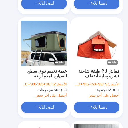
ﺎﺘﺼﻟ ﺍﻶﻧ
ﺎﺘﺼﻟ ﺍﻶﻧ
قماش PU طبقة شاحنة
خيمة تخييم فوق سطح
قشرة صلبة أضعاف
السيارة لمدة أربعة
سقف أعلى خيمة
مواسم 2-3 أشخاص
الأسعار:
USD+415-450+SETS
الأسعار:
USD+500-585+SETS
الافتتاح التلقائي السريع
1 مجموعة
MOQ:
10 مجموعات
MOQ:
أحصل على آخر سعر
أحصل على آخر سعر
ﺎﺘﺼﻟ ﺍﻶﻧ
ﺎﺘﺼﻟ ﺍﻶﻧ