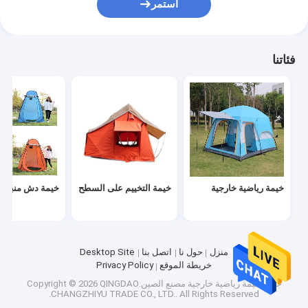
استمر
مركبة كهربائية تعمل ببطارية الليثيوم
معدات واقية للملاكمة
فئاتنا
معدات الترفيه في الهواء الطلق
عربة عربة قابلة للطي
خيمة رياضية خارجية
خيمة التخييم على السطح
خيمة دش منبثقة
منزل
حول نا
اتصل بنا
Desktop Site
خريطة الموقع
Privacy Policy
جودة
خيمة رياضية خارجية
مصنع الصين.Copyright © 2026 QINGDAO
CHANGZHIYU TRADE CO., LTD.. All Rights Reserved.