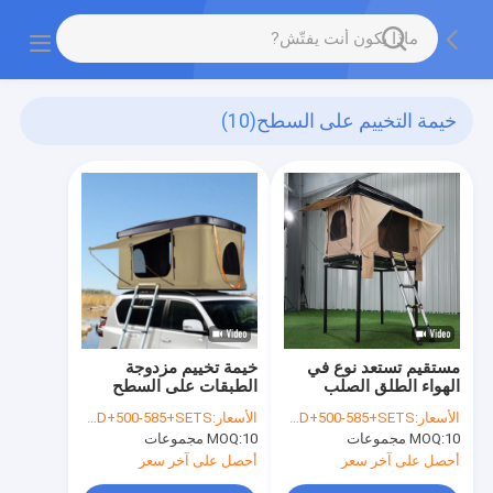
خيمة التخييم على السطح
(10)
مستقيم تستعد نوع في
خيمة تخييم مزدوجة
الهواء الطلق الصلب
الطبقات على السطح
قذيفة سقف السيارة
للسيارة ، 2-3 / 3-4
الأسعار:
USD+500-585+SETS
الأسعار:
USD+500-585+SETS
خيمة PU المغلفة
شخص خيمة ذات قشرة
10 مجموعات
MOQ:
10 مجموعات
MOQ:
صلبة على السطح
أحصل على آخر سعر
أحصل على آخر سعر