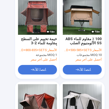
100 ٪ مقاوم للماء ABS
خيمة تخييم على السطح
SS الألومنيوم الصلب
مقاومة للماء 2-3
قذيفة سقف أعلى خيمة
أشخاص طبقة PU
الأسعار:
USD+500-585+SETS
الأسعار:
USD+800-835+SETS
قماشية مقاومة للتآكل
10 مجموعات
MOQ:
1 مجموعة
MOQ:
أحصل على آخر سعر
أحصل على آخر سعر
ﺎﺘﺼﻟ ﺍﻶﻧ
ﺎﺘﺼﻟ ﺍﻶﻧ
مسكن
منتجات
معلومات عنا