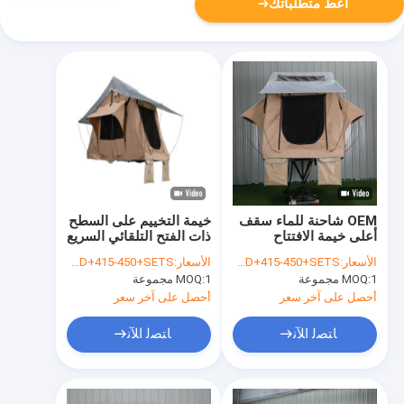
أعط متطلباتك
OEM شاحنة للماء سقف
خيمة التخييم على السطح
أعلى خيمة الافتتاح
ذات الفتح التلقائي السريع
التلقائي
، خيمة على السطح
الأسعار:
USD+415-450+SETS
الأسعار:
USD+415-450+SETS
لشاحنة صغيرة
1 مجموعة
MOQ:
1 مجموعة
MOQ:
أحصل على آخر سعر
أحصل على آخر سعر
ﺎﺘﺼﻟ ﺍﻶﻧ
ﺎﺘﺼﻟ ﺍﻶﻧ