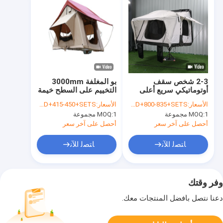
2-3 شخص سقف
بو المغلفة 3000mm
أوتوماتيكي سريع أعلى
التخييم على السطح خيمة
خيمة قماش طبقة PU
، الصلب قذيفة سقف
الأسعار:
USD+800-835+SETS
الأسعار:
USD+415-450+SETS
أعلى خيمة لشاحنة
1 مجموعة
MOQ:
1 مجموعة
MOQ:
أحصل على آخر سعر
أحصل على آخر سعر
ﺎﺘﺼﻟ ﺍﻶﻧ
ﺎﺘﺼﻟ ﺍﻶﻧ
وفر وقتك
دعنا نتصل بأفضل المنتجات معك.