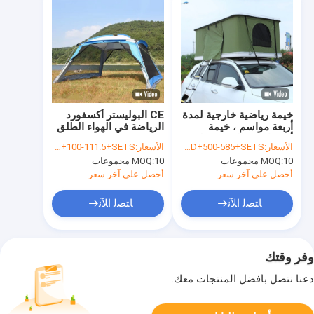
خيمة رياضية خارجية لمدة
CE البوليستر أكسفورد
أربعة مواسم ، خيمة
الرياضة في الهواء الطلق
أوتوماتيكية للتخييم على
خيمة 3000 مم 6 شخص
الأسعار:
USD+500-585+SETS
الأسعار:
USD+100-111.5+SETS
السطح
خيمة أوتوماتيكية للماء
10 مجموعات
MOQ:
10 مجموعات
MOQ:
أحصل على آخر سعر
أحصل على آخر سعر
ﺎﺘﺼﻟ ﺍﻶﻧ
ﺎﺘﺼﻟ ﺍﻶﻧ
وفر وقتك
دعنا نتصل بأفضل المنتجات معك.