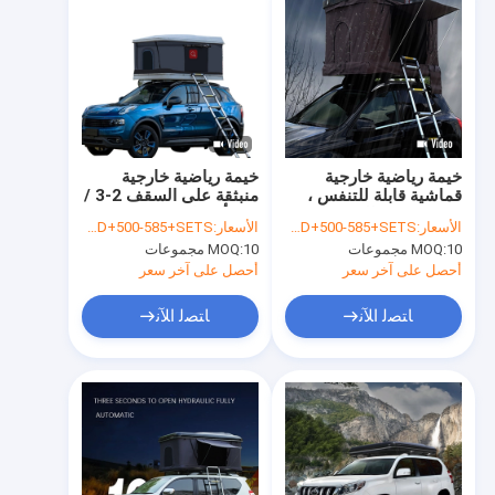
خيمة رياضية خارجية
خيمة رياضية خارجية
قماشية قابلة للتنفس ،
منبثقة على السقف 2-3 /
سرير سقف للسفر في
3-4 أشخاص
الأسعار:
USD+500-585+SETS
الأسعار:
USD+500-585+SETS
الهواء الطلق قشرة صلبة
10 مجموعات
MOQ:
10 مجموعات
MOQ:
لسقف السيارة
أحصل على آخر سعر
أحصل على آخر سعر
ﺎﺘﺼﻟ ﺍﻶﻧ
ﺎﺘﺼﻟ ﺍﻶﻧ
مسكن
منتجات
معلومات عنا