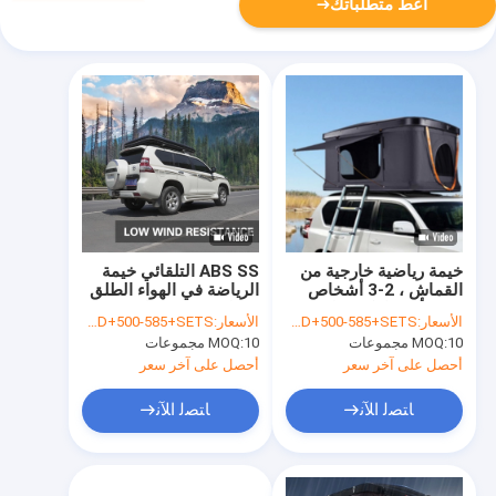
أعط متطلباتك
خيمة رياضية خارجية من
ABS SS التلقائي خيمة
القماش ، 2-3 أشخاص
الرياضة في الهواء الطلق
خيمة أوتوماتيكية على
مقطورة هارد شل سقف
الأسعار:
USD+500-585+SETS
الأسعار:
USD+500-585+SETS
السطح
أعلى
10 مجموعات
MOQ:
10 مجموعات
MOQ:
أحصل على آخر سعر
أحصل على آخر سعر
ﺎﺘﺼﻟ ﺍﻶﻧ
ﺎﺘﺼﻟ ﺍﻶﻧ