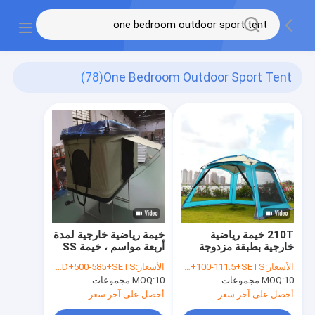
(78)
One Bedroom Outdoor Sport Tent
210T خيمة رياضية
خيمة رياضية خارجية لمدة
خارجية بطبقة مزدوجة
أربعة مواسم ، خيمة SS
360 * 360 * 220 سم
ABS بغطاء صلب على
الأسعار:
USD+100-111.5+SETS
الأسعار:
USD+500-585+SETS
أوتوماتيكية 4 إلى 6 خيام
السطح
10 مجموعات
MOQ:
10 مجموعات
MOQ:
رجال
أحصل على آخر سعر
أحصل على آخر سعر