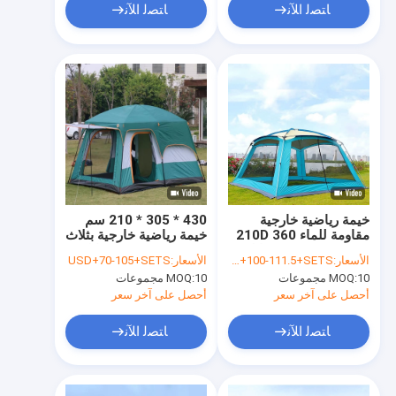
ﺎﺘﺼﻟ ﺍﻶﻧ
ﺎﺘﺼﻟ ﺍﻶﻧ
خيمة رياضية خارجية
430 * 305 * 210 سم
مقاومة للماء 210D 360
خيمة رياضية خارجية بثلاث
* 360 * 220 سم عائلة
غرف 210D خيمة عائلية
الأسعار:
USD+100-111.5+SETS
الأسعار:
USD+70-105+SETS
خيمة منبثقة أوتوماتيكية
مكونة من 8 أشخاص
10 مجموعات
MOQ:
10 مجموعات
MOQ:
أحصل على آخر سعر
أحصل على آخر سعر
ﺎﺘﺼﻟ ﺍﻶﻧ
ﺎﺘﺼﻟ ﺍﻶﻧ